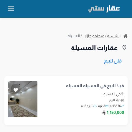
الرئيسية
/
منطقة جازان
/
العسيلة
عقارات العسيلة
فلل للبيع
فيلا للبيع في العسيله العسيله
حي العسيله
فيلا للبيع
432.76 م²
8 غرف
شارع 12 م
ريال سعودي
1,150,000