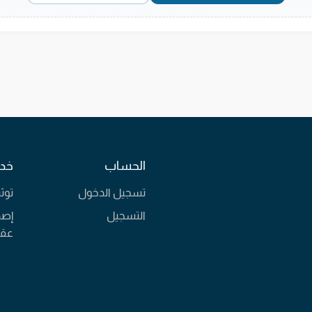
الحساب
خدم
تسجيل الدخول
توث
التسجيل
إصد
عقا