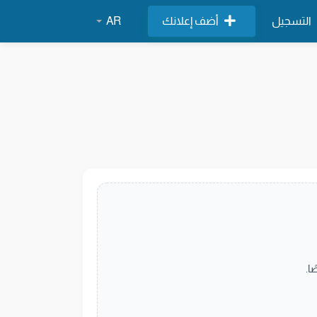
التسجيل
أضف إعلانك
AR
ا.