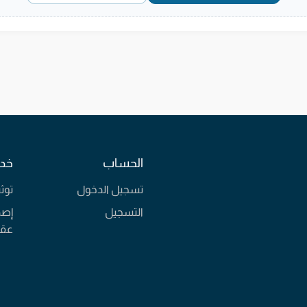
الحساب
خدم
تسجيل الدخول
توث
التسجيل
إصد
عقا