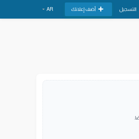
التسجيل
أضف إعلانك
AR
ا.