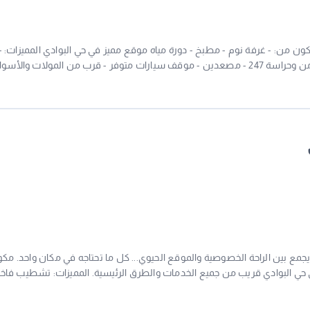
ون من: - غرفة نوم - مطبخ - دورة مياه موقع مميز في حي البوادي المميزات: -
شقة فاخرة ومجهزة - الإيجار شامل الماء والكهرباء - أمن وحراسة 247 - مصعدين - موقف سيارات متوفر - قرب من المولات والأ
جيران محترمين - نظافة وصيانة دورية المطلوب: 2,500 ريال رقم ترخيص الإعلان:7100289618 للتواصل والاستفسار: رقم الم
مع بين الراحة الخصوصية والموقع الحيوي... كل ما تحتاجه في مكان واحد. مك
 حي البوادي قريب من جميع الخدمات والطرق الرئيسية. المميزات: تشطيب فاخر
وتصميم عصري. الإيجار شامل الماء والكهرباء والإنترنت. أمن وحراسة وكاميرات مراقبة على مدار 24 ساعة. مصعدين حديثين. موقف
يذ أعمال الصيانة عند الحاجة. بيئة هادئة وآمنة توفر أعلى درجات الراحة. بالقر