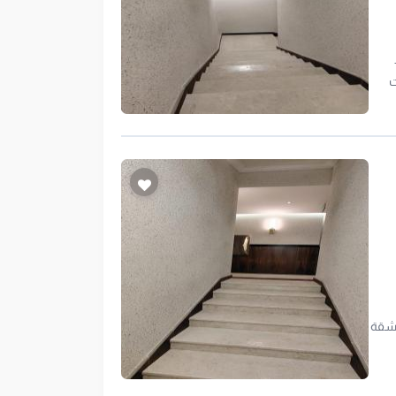
لات
 شقة
يات