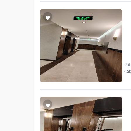
شقة
لأسواق-
ة