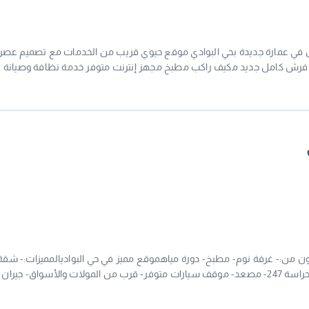
ل في عمارة جديدة بحي البوادي موقع حيوي قريب من الخدمات مع تصميم عص
 فرش كامل جديد مكيف راكب مطبخ مجهز إنترنت متوفر خدمة نظافة وصيانة
دورية عمارة جديدة بها مصعدين الموقع: قريب من الأسواق المطاعم والخدمات اليومية السعر: 2500 للتواصل: 0554322675 ترخيص
كون من:- غرفة نوم- مطبخ- دورة مياهموقع مميز في حي البواديالمميزات:- شقة
فاخرة ومفروشة- الإيجار شامل الماء والكهرباء- أمن وحراسة 247- مصعد- موقف سيارات متوفر- قرب من المولات والأسواق- جيران