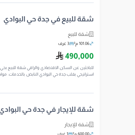
المولات الأسواق المطاعم والمقاهي. قريب من المستش
فقط للتواصل والاستفسار: 0554322675 رقم ترخيص الإعلان: 7100304443
شقة للبيع في جدة حي البوادي
شقة للبيع
101.06 م²
3 غرف
ريال سعودي
490,000
للباحثين عن السكن الاقتصادي والراقي شقة للبيع ب
مياة بتشطيبات حديثة. الموقع: حي البوادي القرب من ال
لكل شقة. خزانات مياه مستقلة علوي وسفلي. عداد كه
الرئيسية
للمعاينة أو الاستفسار: 0530089755استثمارك الآمن في حي البوادي يبدأ من هنا------------------------------
شقة للإيجار في جدة حي البوادي
شقة للإيجار
600.00 م²
1 غرف