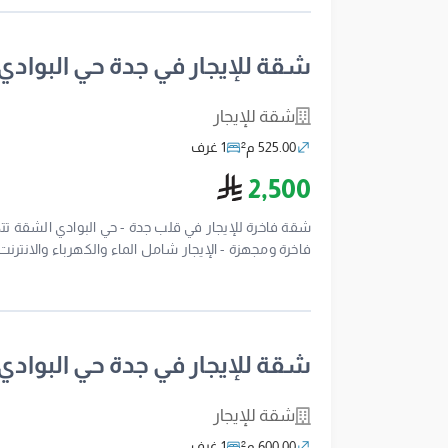
شقة للإيجار في جدة حي البوادي
شقة للإيجار
525.00 م²
1 غرف
ريال سعودي
2,500
شقة فاخرة للإيجار في قلب جدة - حي البوادي الشقة تت
والأسواق - جيران محترمين - نظافة وصيانة دورية - ا
- بيئة هادئة وآمنة المطلوب: 2,500 ريال رقم ترخيص الإعلان: 7100276450 للتواصل والاستفسار: 0554322675
شقة للإيجار في جدة حي البوادي
شقة للإيجار
600.00 م²
1 غرف