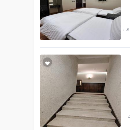
ر - قرب من
لات
يات