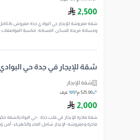
ريال سعودي
2,500
شقة مفروشة للإيجار حي البوادي جدة مفروش بالكام
ومساحة مريحة للسكن. المساحة: مناسبة المواصفات:
الإعلان:7100200730 السكن مخصص للأفراد فقط جاهز للاستلام الفوري.
شقة للإيجار في جدة حي البوادي
شقة للإيجار
525.00 م²
1 غرف
ريال سعودي
2,000
شقة فاخرة للإيجار في قلب جدة - حي البواديالشقة تت
محترمين- نظافة وصيانة دوريةالمطلوب: 2000 ريالرقم ترخيص الإعلان: 7100268026للتواصل والاستفسار: 0554322675