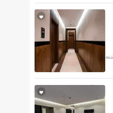
 شقة
يات