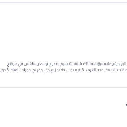
فيات والمراكز الطبية. قريب من المدارس والجامعات. بالقرب من المساجد.
سهولة الوصول إلى أهم شوارع جدة. مناسب للموظفين والطلا
حي البواديفرصة مميزة لامتلاك شقة بتصميم عصري وسعر منافس في موقع
استراتيجي بقلب جدة حي البوادي النابض بالخدمات. مواصفات الشقة: عدد الغرف: 3 
أسواق الشعبية والمراكز التجارية الكبرى. الخدمات والمميزات: موقف سيارة خا
رباء خاص. مصاعد حديثة وسريعة. موقع يسهل الوصول منه وإليه عبر الطرق
. الضمانات الشاملة: ضمانات تصل إلى 10 سنوات على الهيكل الإنشائي. ضمانات على التمديدات الداخلية سباكة وكهرباء. إشر
هندسي متكامل على جميع مراحل التنفيذ. السعر المغري: 490 الف أفراغ فوري ------------------------------ لا تتردد في التواصل معنا