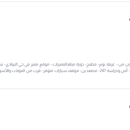
كون من:- غرفة نوم- مطبخ- دورة مياهالمميزات:- موقع مميز في حي البوادي- 
فاخرة ومجهزة- الإيجار شامل الماء والكهرباء والانترنت- أمن وحراسة 247- مصعدين- موقف سيارات متوفر- قرب من المولات وا
خدمة تنظيف دورية- صيانة فورية- قريب من المدارس والمستشفيات- بيئة هادئ