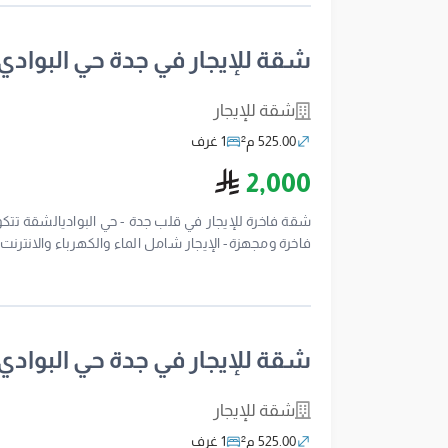
شقة للإيجار في جدة حي البوادي
شقة للإيجار
525.00 م²
1 غرف
ريال سعودي
2,000
شقة فاخرة للإيجار في قلب جدة - حي البواديالشقة تت
جيران محترمين- نظافة وصيانة دورية- انترنت مجاني- 
وآمنةالمطلوب: 2000 ريالرقم ترخيص الإعلان: 7100294364للتواصل والاستفسار: 0554322675
شقة للإيجار في جدة حي البوادي
شقة للإيجار
525.00 م²
1 غرف