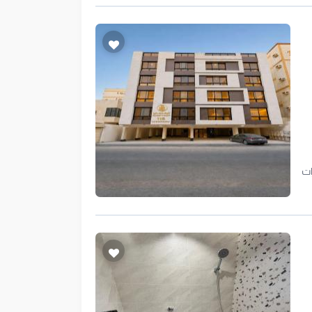
ب والعائلات الصغيرة. جاهز للسكن الفوري. الإيجار الشهري: 2,000 ريال
غرف واسعة توزيع ذكي ومريح. دورات المياه: 3 دورات
ص
اف