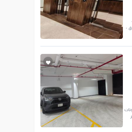
سواق -
علن يظهر عند
ونات
ب من