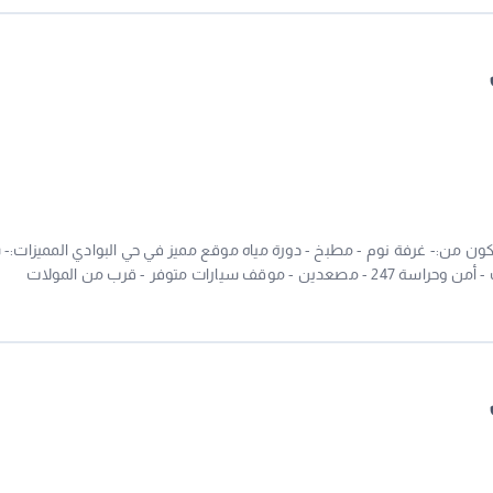
كون من:- غرفة نوم - مطبخ - دورة مياه موقع مميز في حي البوادي المميزات:-
فاخرة ومجهزة - الإيجار شامل الماء والكهرباء والانترنت - أمن وحراسة 247 - مصعدين - موقف سيارات متوفر - قرب من المولات
نترنت مجاني - خدمة تنظيف دورية - صيانة فورية - قريب من المدارس والمستشف