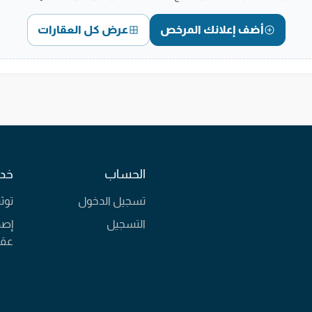
أضف إعلانك المرخص
عرض كل العقارات
الحساب
خدم
تسجيل الدخول
توث
التسجيل
إصد
عقا