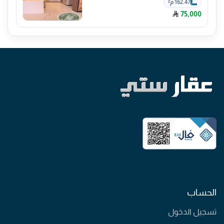
162.47 م²
75,000
الحساب
تسجيل الدخول