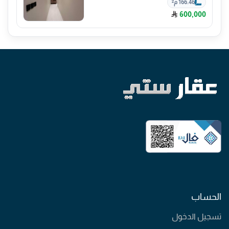
166.46 م²
600,000
الحساب
تسجيل الدخول