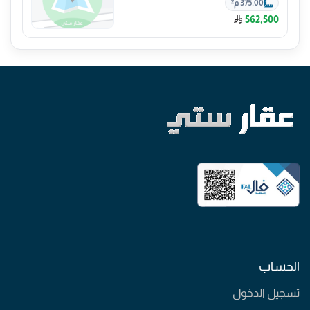
375.00 م²
562,500
الحساب
تسجيل الدخول