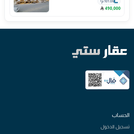
101.06 م²
490,000
الحساب
تسجيل الدخول