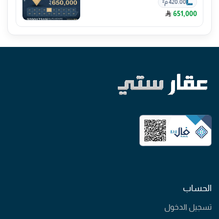
420.00 م²
651,000
الحساب
تسجيل الدخول