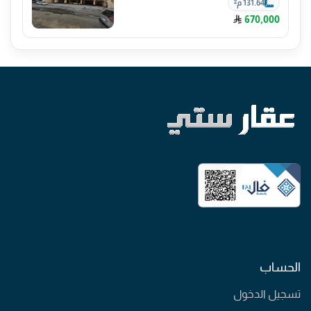
131.64 م²
670,000
الحساب
تسجيل الدخول