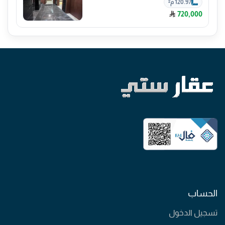
120.97 م²
720,000
الحساب
تسجيل الدخول