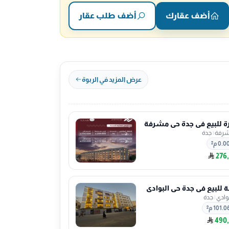
أضف عقارك
أضف طلب عقار
عرض المزيد في الربوة
ة للبيع في جدة حي مشرفة
رفة
|
جدة
0.0 م²
276
للبيع في جدة حي البوادي
بوادي
|
جدة
101.0 م²
490