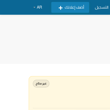
التسجيل
أضف إعلانك
AR
غير متاح