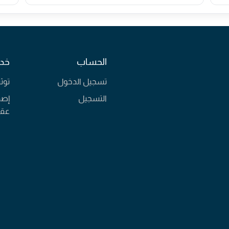
الحساب
خدم
تسجيل الدخول
توث
التسجيل
إصد
عقا