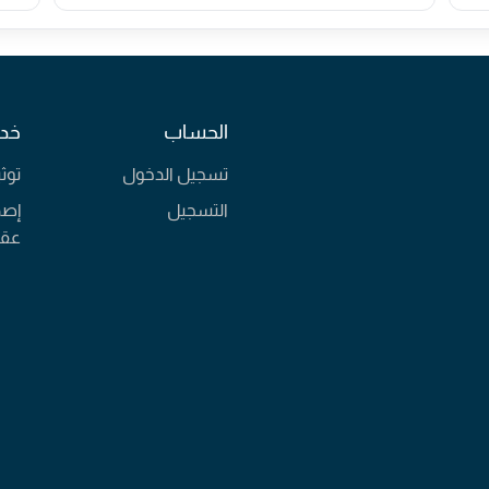
الحساب
خدم
تسجيل الدخول
توث
التسجيل
إصد
عقا