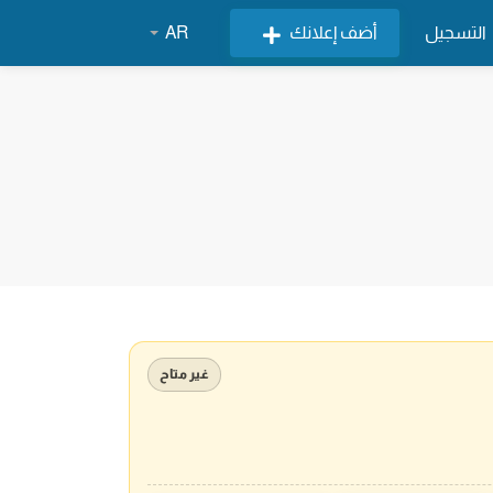
التسجيل
أضف إعلانك
AR
غير متاح