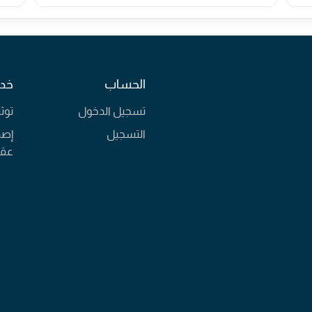
الحساب
خدم
تسجيل الدخول
توث
التسجيل
إصد
عقا