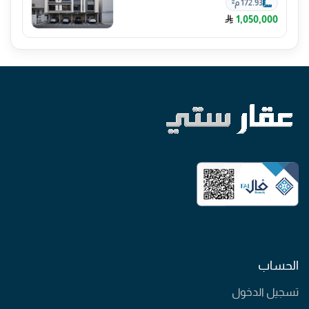
172.93 م²
1,050,000
الحساب
تسجيل الدخول