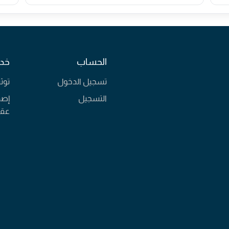
الحساب
خدم
تسجيل الدخول
توث
التسجيل
إصد
عقا