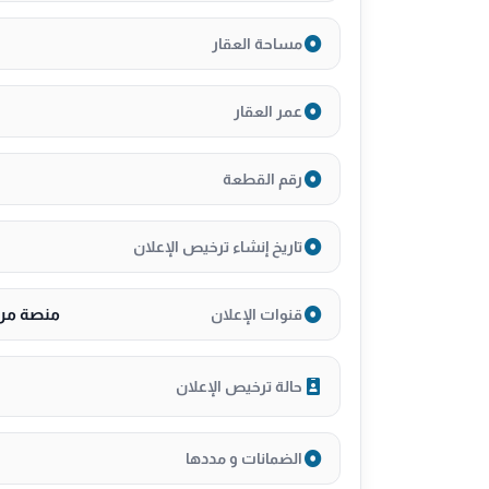
في الشارع العاشر الخبر الشمالية
مساحة العقار
عمر العقار
المساحة : ٣٠٢م
رقم القطعة
***ارض كامله ***
تاريخ إنشاء ترخيص الإعلان
تحتوي على معارض
منصة مرخ
قنوات الإعلان
٣ فتحات مؤجره بل كامل
حالة ترخيص الإعلان
الضمانات و مددها
الدخل : ١٤٠ الف قابل لزياده