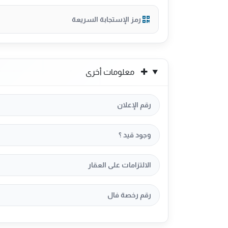
رمز الإستجابة السريعة
السعر ٢ مليون و ٥٠٠ الف
قابلة لتفاوض
معلومات أخرى
العرض مباشر
رقم الإعلان
رخصة فال للوساطة
وجود قيد ؟
والتسويق رقم :
الالتزامات على العقار
1100003623
رقم رخصة فال
رخصة الاعلان: