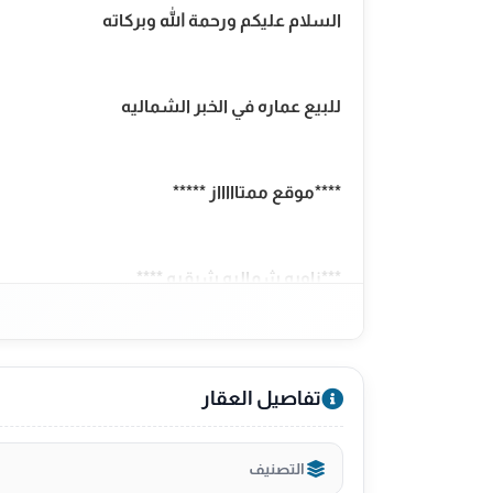
السلام عليكم ورحمة الله وبركاته
للبيع عماره في الخبر الشماليه
****موقع ممتاااااز *****
***زاويه شماليه شرقيه ****
***مؤجره بشيك واحد ***
تفاصيل العقار
**دور واحد**
التصنيف