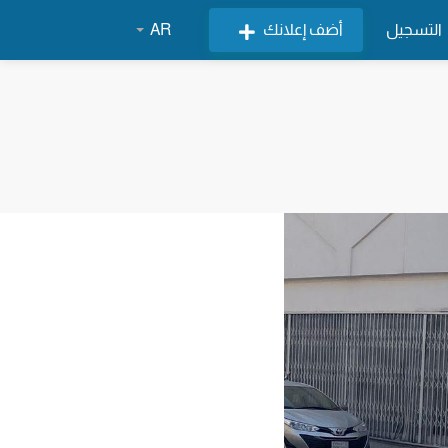
التسجيل
أضف إعلانك
AR