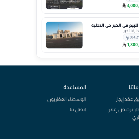
3,000
 للبيع في الخبر حي التحلية
حلية
|
الخبر
504.2 م²
1,800
اتنا
المساعدة
يق عقد إيجار
الوسطاء العقاريون
ار ترخيص إعلان
اتصل بنا
ري