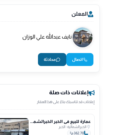
7100219887
المعلن
لتواصل
نايف عبدالله علي الوزان
ابوبدر التميمي
اتصال
محادثة
إعلانات ذات صلة
إعلانات قد تناسبك بناءً على هذا العقار
عمارة للبيع في الخبر الخبرالشمالية
الخبرالشمالية
|
الخبر
362.70 م²