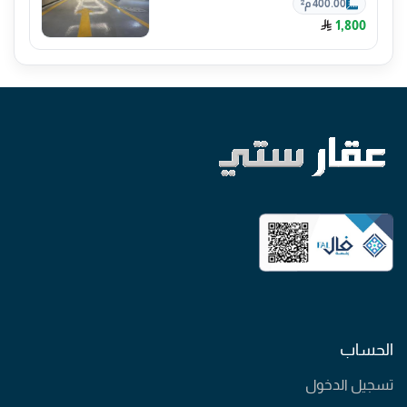
400.00 م²
1,800
الحساب
تسجيل الدخول