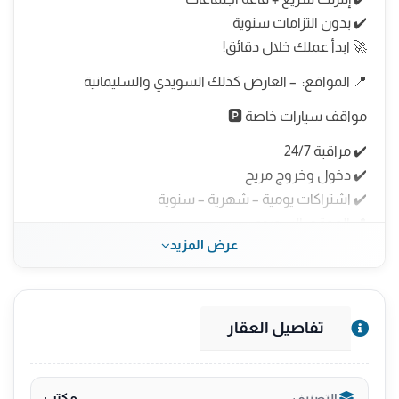
✔️ بدون التزامات سنوية
🚀 ابدأ عملك خلال دقائق!
📍 المواقع: – العارض كذلك السويدي والسليمانية
مواقف سيارات خاصة 🅿️
✔️ مراقبة 24/7
✔️ دخول وخروج مريح
✔️ اشتراكات يومية – شهرية – سنوية
📍 الموقع: السويدي
عرض المزيد
مستودعات آمنة 📦
✔️ حماية مستمرة
تفاصيل العقار
✔️ مساحات من 1م² حتى 50م²
✔️ عقود قصيرة أو طويلة
📍 المواقع: الدريهمية – السليمانية
مكتب
التصنيف