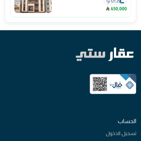
121.25 م²
650,000
الحساب
تسجيل الدخول