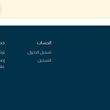
الحساب
خدم
تسجيل الدخول
توث
التسجيل
إصد
عقا