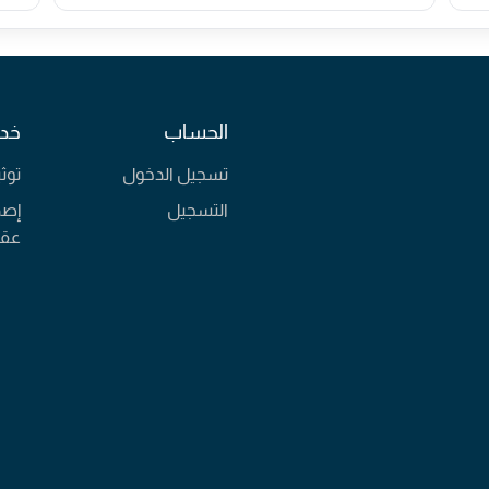
الحساب
خدم
تسجيل الدخول
توث
التسجيل
إصد
عقا