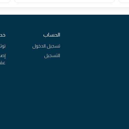
الحساب
خدم
تسجيل الدخول
توث
التسجيل
إصد
عقا