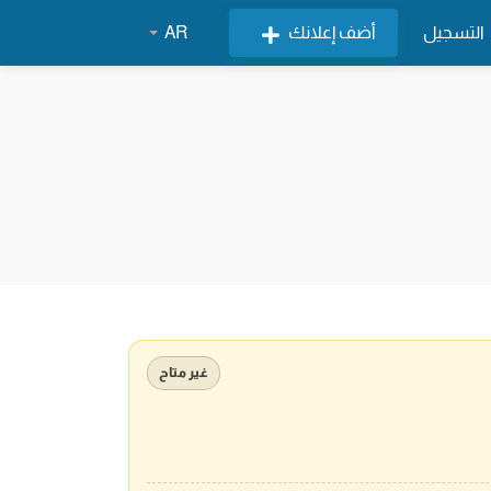
التسجيل
أضف إعلانك
AR
غير متاح