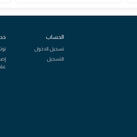
الحساب
خدم
تسجيل الدخول
توث
التسجيل
إصد
عقا