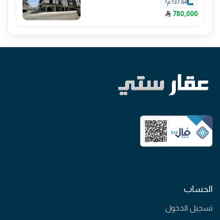
137.64 م²
780,000
الحساب
تسجيل الدخول