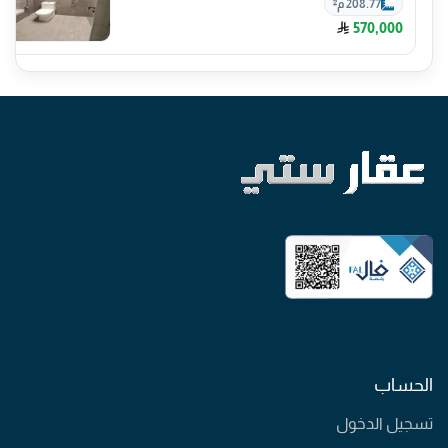
208.77 م²
570,000
الحساب
تسجيل الدخول