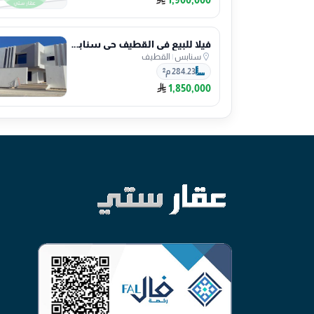
فيلا للبيع في القطيف حي سنابس
سنابس
|
القطيف
284.23 م²
1,850,000