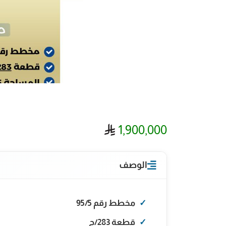
ريال سعودي
1,900,000
الوصف
مخطط رقم 95/5
قطعة 283/ج