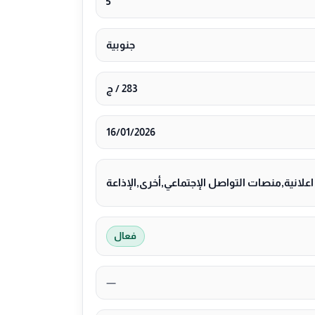
5
جنوبية
283 / ج
16/01/2026
لانية,منصات التواصل الإجتماعي,أخرى,الإذاعة
فعال
—