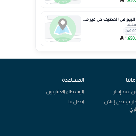
فيلا للبيع في القطيف حي غير محدد
قطيف
0.0 م²
1,650
اتنا
المساعدة
يق عقد إيجار
الوسطاء العقاريون
ار ترخيص إعلان
اتصل بنا
ري