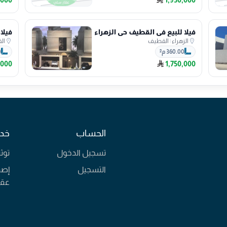
فيلا للبيع في القطيف حي الزهراء
الزهراء
|
القطيف
ال
360.00 م²
0
,000
1,750,000
الحساب
خدم
تسجيل الدخول
توث
التسجيل
إصد
عقا