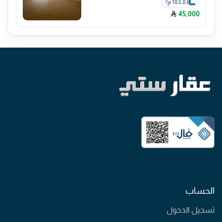
183.83 م²
45,000
الحساب
تسجيل الدخول