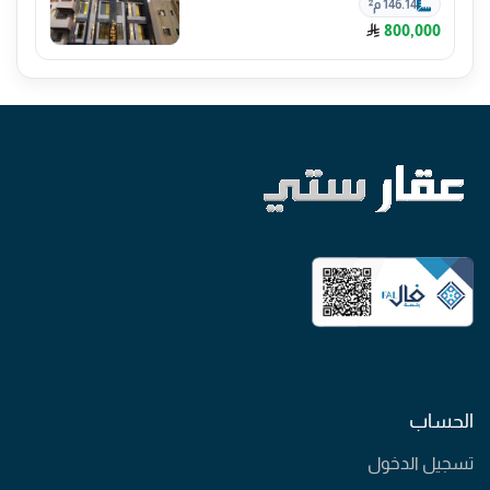
146.14 م²
800,000
الحساب
تسجيل الدخول