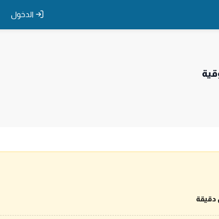
الدخول
قية
 دقيقة