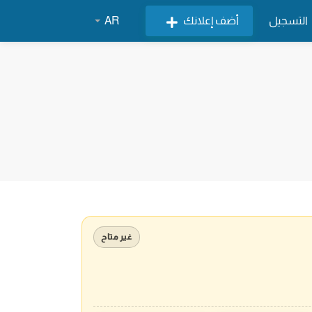
التسجيل
أضف إعلانك
AR
غير متاح