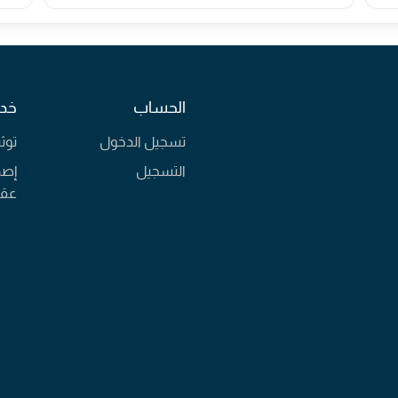
الحساب
خدم
تسجيل الدخول
توث
التسجيل
إصد
عقا