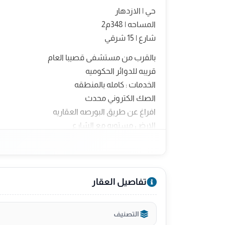
حي | الازدهار
المساحه | 348م2
شارع | 15 شرقي
بالقرب من مستشفى قصيبا العام
قريبه للدوائر الحكوميه
الخدمات : كامله بالمنطقه
الصك الكتروني محدث
افراغ عن طريق البورصه العقاريه
الارض مستويه مع الشارع
السعر 39.500 ريال
تفاصيل العقار
التصنيف