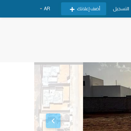
التسجيل
أضف إعلانك
AR