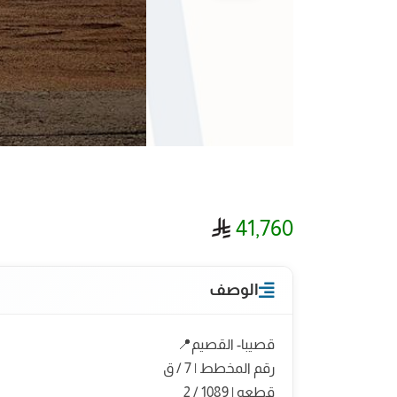
ريال سعودي
41,760
الوصف
قصيبا- القصيم📍
رقم المخطط | 7 / ق
قطعه | 1089 / 2