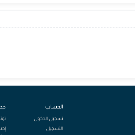
الحساب
خدم
تسجيل الدخول
توث
التسجيل
إصد