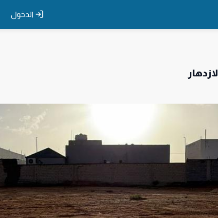
الدخول
ازدهار