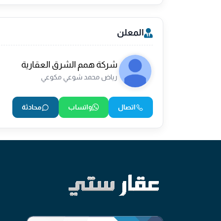
المعلن
شركة همم الشرق العقارية
رياض محمد شوعي مكوعي
اتصال
واتساب
محادثة