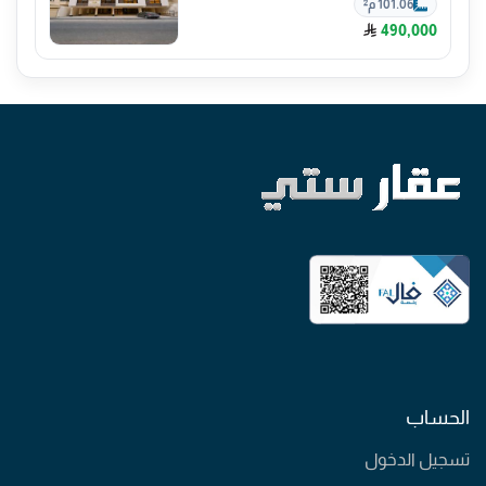
101.06 م²
490,000
الحساب
تسجيل الدخول