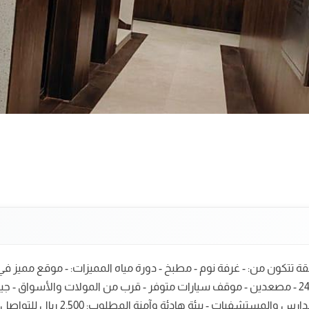
ة تتكون من: - غرفة نوم - مطبخ - دورة مياه المميزات: - موقع مميز في 
شامل الماء والكهرباء والانترنت - أمن وحراسة 24/7 - مصعدين - موقف سيارات متوفر - قرب من المو
بيئة هادئة وآمنة المطلوب: 2,500 ريال للتواصل والاستفسار: 0554322675