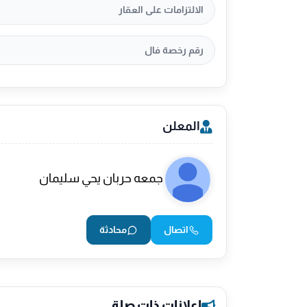
الالتزامات على العقار
رقم رخصة فال
المعلن
جمعه حربان يحي سليمان
اتصال
محادثة
إعلانات ذات صلة