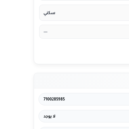
سكني
—
7100285985
لا يوجد