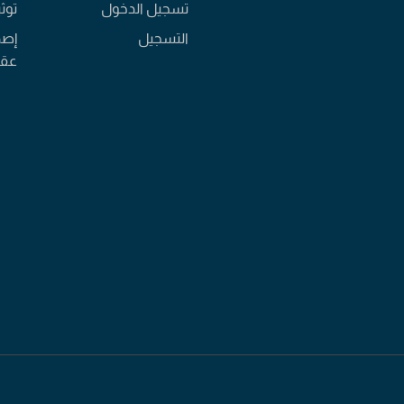
تسجيل الدخول
توث
التسجيل
إصد
عقا