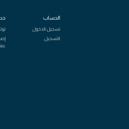
الحساب
خدم
تسجيل الدخول
توث
التسجيل
إصد
عقا