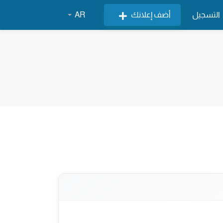
التسجيل
أضف إعلانك
AR