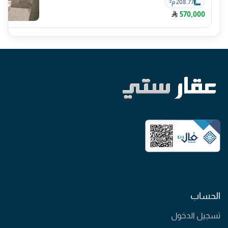
208.77 م²
570,000
الحساب
تسجيل الدخول