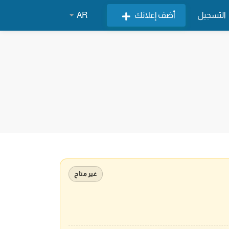
التسجيل
أضف إعلانك
AR
غير متاح