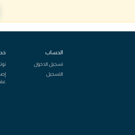
الحساب
خدم
تسجيل الدخول
توث
التسجيل
إصد
عقا