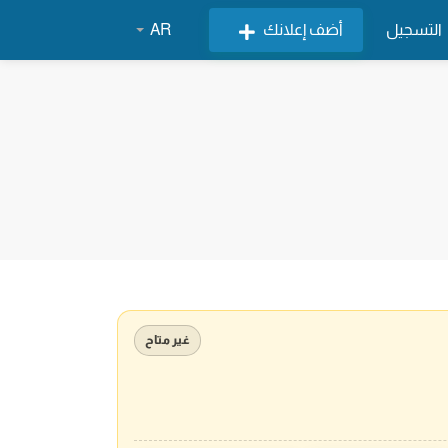
التسجيل
أضف إعلانك
AR
غير متاح