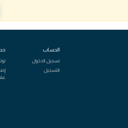
الحساب
خدم
تسجيل الدخول
توث
التسجيل
إصد
عقا