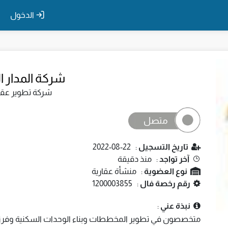
الدخول
شركة المدار ا
شركة تطوير عقا
متصل
تاريخ التسجيل
: 22-08-2022
آخر تواجد
: منذ دقيقة
نوع العضوية
: منشأة عقارية
رقم رخصة فال
: 1200003855
نبذة عني
:
متخصصون في تطوير المخططات وبناء الوحدات السكنية وفرز 