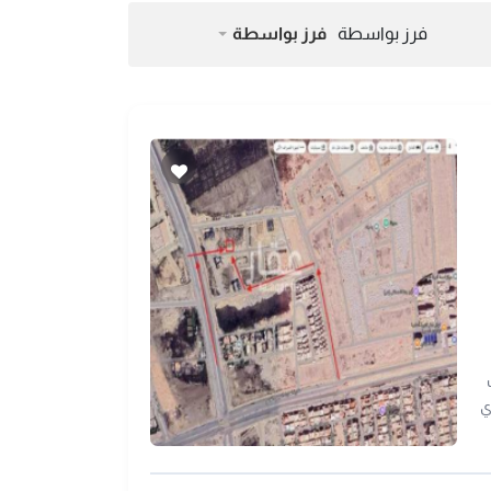
فرز بواسطة
فرز بواسطة
دبلكسات
ري
 العقار رخصة فال رقم: 1200003855سجل تجاري: