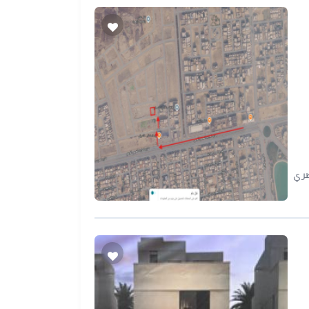
م عصري
 العقار رخصة فال رقم: 1200003855سجل تجاري: