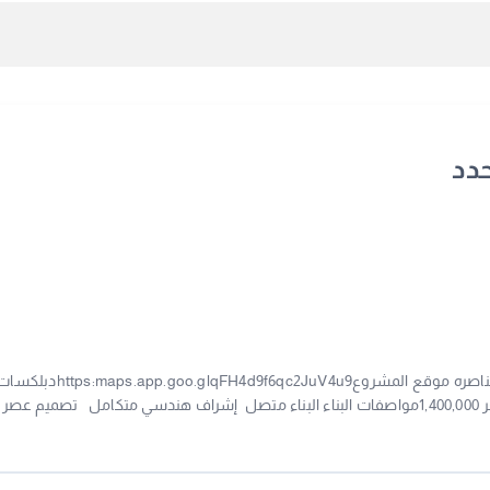
حدد
مـشـروع جـديـد شمال الناصره للبيع دبـلكـسات شمال الناصره موقع المشروعhttps:maps.app.goo.glqFH4d9f6qc2JuV4u9
متصلهقائم عظم صك مفروز1مساحــة 300م بطنالسعر 1,400,000مواصفات البناء البناء متصل إشراف هندسي متكامل تصميم عص
حديث ضمانات على الهيكل الانشائي تسهيلات فى نقل الملكيه لا يوجد اي التزامات علي
 7201067407للمزيد من التفاصيل التواصل شـركة الـمـدار الواعـد للتطوير والاستثمار العقاريجـوال رقم