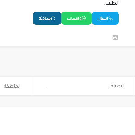
الطلب .
اتصال
واتساب
محادثة
التصنيف