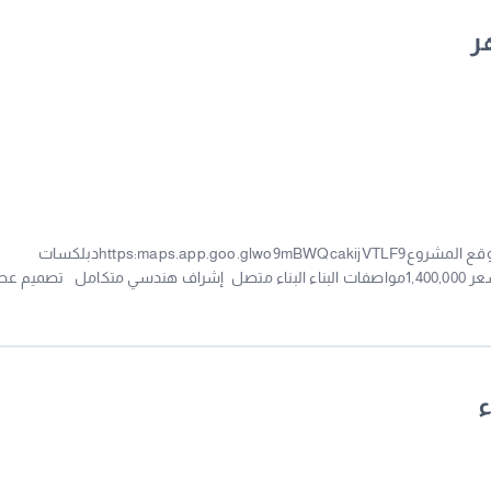
ر
مـشـروع جـديـد بالـرامس للبيع دبـلكـسات بالرامس F موقع المشروعhttps:maps.app.goo.glwo9mBWQcakijVTLF9دبلكسات
متصلهإمـكـانيـة اخـتيـار الـمخطط1مساحــة 300م بطنالسعر 1,400,000مواصفات البناء البناء متصل إشراف هندسي متكامل تصمي
حديث ضمانات على الهيكل الانشائي تسهيلات فى نقل الملكيه لا يوجد اي التزامات علي
 7201067315للمزيد من التفاصيل التواصل شـركة الـمـدار الواعـد للتطوير والاستثمار العقاريجـوال رقم
ء