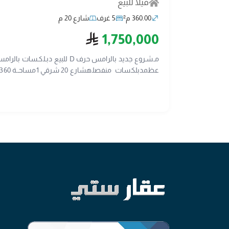
فيلا للبيع
360.00 م²
5 غرف
شارع 20 م
ريال سعودي
1,750,000
منفصل مواصفات البناء البناء منفصل جودة تنفيذ وموا
بسماكة 30 سم معزولة بفوم عالي الجودة معالج
تسهيلات خاصة للتشطيب والديكور موقع مميز قريب من 
العقاريجـوال رقم :- 0552780400 0535148008فضلا ساهم في نشر الأعلان