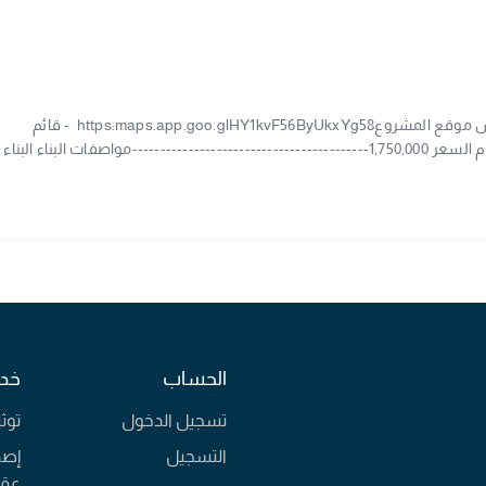
مـشـروع جديد بالرامس حرف D للبيع دبـلكـسات بالرامس موقع المشروعhttps:maps.app.goo.glHY1kvF56ByUkxYg58 - قائم
عظمدبلكسات منفصلهشارع 20 شرقي 1مساحــة 360م السعر 1,750,000------------------------------------------مواصفات البناء البناء
صفات استثنائية: إحدى أبرز شركات المقاولات في القطيف تنفيذ هندسي بإشرا
متخصص في جميع التخصصات استخدام أجود أنواع الخامات ومواد البناء ارتفاعات للأدوار تتجاوز 4 متر لتعزيز الفخامة والاتساع
 بالبثق ضمان على المبنى تأمين ضد العيوب الخفية رخصة بناء جاهزة لكل دوبلكس
البحر يجمع بين الهدوء والفخامة وجودة الحياة.رخصة فال رقم:
1200003855سجل تجاري: 2053112320ترخيص اعلاني: 7201059106للمزيد من التفاصيل التواصل شـركة الـمـدار الواعـد للتطوير والاستثم
الحساب
خدم
تسجيل الدخول
توث
التسجيل
إصد
عقا