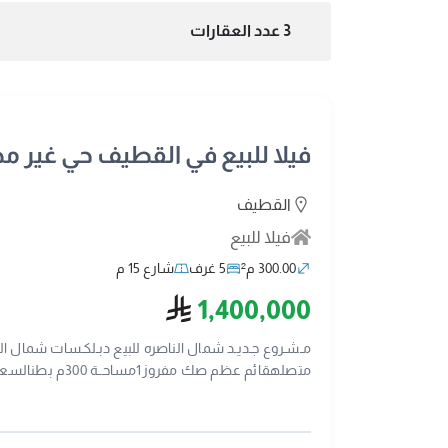
3 عدد العقارات
فيلا للبيع في القطيف حي غير م
القطيف
فيلا للبيع
300.00 م²
5 غرف
شارع 15 م
ريال سعودي
1,400,000
2053112320ترخيص اعلاني
:-0552780400 0535148008 فضلا ساهم في نشر الأعلان