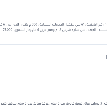
دور تجاري للإيجار في أبها حي النميصمخطط : 274 1403 ر
صالة 2 دورة مياةمخرج طوارئ على ممر 6 م3 مكيفات أسبلت الجهة : على شارع شرقي 12 م وممر غربي 6 مالإيجار السنوي : 75,000
ريالرخصة فال : 120000612 ترخيص الإعلان : 7201056158تاريخ انتهاء الترخيص : 17072027للتواصل سعيد شلوان 0555754441اضغط
دور أول واسع للايجار في حي الملقا .. يحتوي على : 4 غرف , 3 دورات مياة , غرفة خادمة بدورة مياه , غرفة سائق بدورة مياه, موقف خا