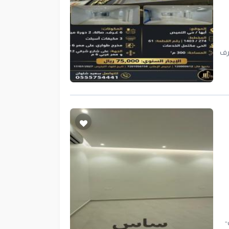
قم القطعة : 61الحي مكتمل الخدمات المساحة : 300 م يتكون الدور من :6 غرف
ص-