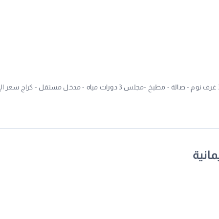
دور أرضي للإيجار بحي الرابعة القطيف - مساحة 300 م 3 غرف نوم - صالة - مطبخ -مجلس 3 دورات مياه - مدخل مستقل - كراج
مانية