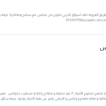
لعقـارية0533331136
جس
عدد اربع فلل تقع في النرجس كل فلة مكونه ثلاث ادوار ليصبح مجموع الأدوار ١٢ دور مكيفة و مطابخ راكبة و تشطيب ديلوكس
عائلية و صالة طعام و وجلس و الارضي يتميز عن بقية الادوار بوجود غرفة سائق 