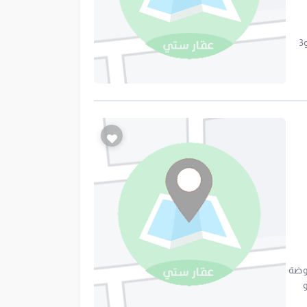
للايجار دور ثاني حي السليمانية جديدالموقع قريب من طريق العروبة خلف اسواق الحربي مكون من مجلس مع سطح وصالة و2 غرفة و3
 . معروضة
و