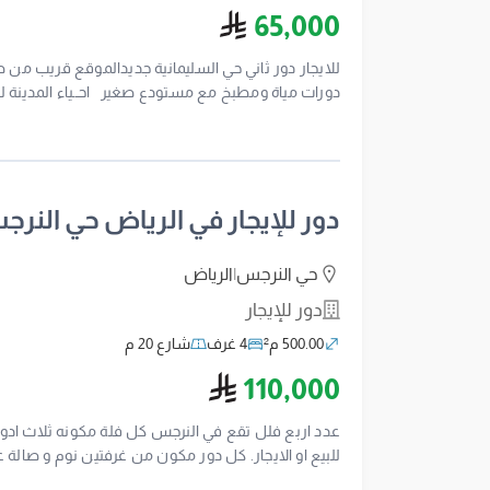
ريال سعودي
65,000
دورات مياة ومطبخ مع مستودع صغير احــياء المدينة للخـدمات ا
دور للإيجار في الرياض حي النر
حي النرجس
|
الرياض
دور للإيجار
500.00 م²
4 غرف
شارع 20 م
ريال سعودي
110,000
للبيع او الايجار. كل دور مكون من غرفتين نوم و صالة 
غرفة عاملة و مدخل سيارة