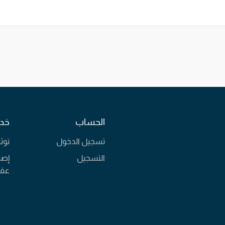
الحساب
خدم
تسجيل الدخول
توث
التسجيل
إصد
عقا