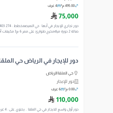
495.00 م²
4 غرف
ريال سعودي
75,000
للمحادثة الفورية على الواتسابwa.me966555754441
دور للإيجار في الرياض حي الملقا
حي الملقا
|
الرياض
دور للإيجار
0.00 م²
6 غرف
ريال سعودي
110,000