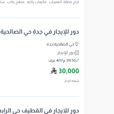
كراج مظلة. المميزات : مكيفات راكبة , مطبخ راكب , ش
دور للإيجار في جدة حي الصالحية
حي الصالحية
|
جدة
دور للإيجار
310.50 م²
4 غرف
ريال سعودي
30,000
شقه ايجار
دور للإيجار في القطيف حي الراب