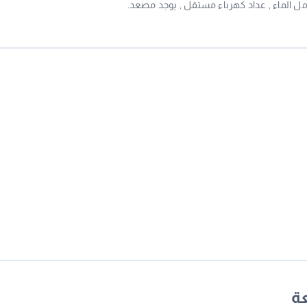
امل الماء , عداد كهرباء مستقل , يوجد مصعد.
عة