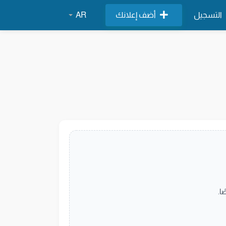
التسجيل
أضف إعلانك
AR
ا.