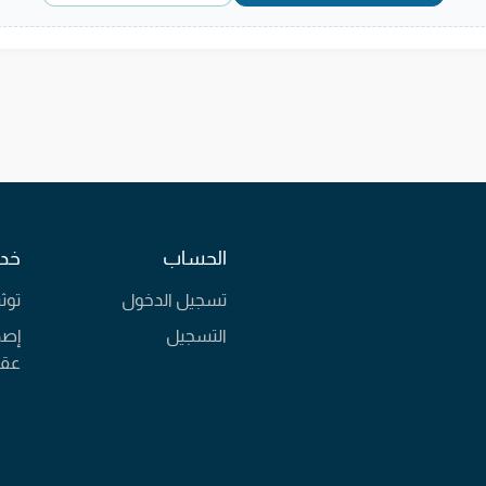
الحساب
خدم
تسجيل الدخول
توث
التسجيل
إصد
عقا