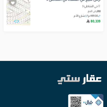
حي الشاطئ 3
ارض للبيع
499.00 م²
شارع 20 م
ريال سعودي
80,339