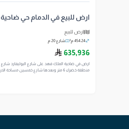
السعر: 1,000,000 ريال للتواصل:أبو أحمدشركة همم الشرق العقارية0537977782
ارض للبيع في الدمام حي ضاحية
ارض للبيع
454.24 م²
شارع 20 م
ريال سعودي
635,936
ارض في ضاحية الملك فهد على شارع البوليفارد شارع 
منطقة خضراء 6 متر وبعدها شارع خمسين مساحة الارض 454 متر اطوالها عرض 13.2 وطول 32.25 - 35