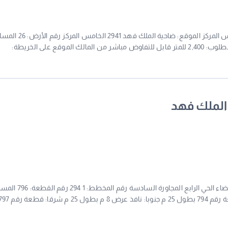
للبيع أرض زاوية مخطط ضاحية الملك فهد 2941 الخامس المركز الموقع: ضاحية الملك فه
576 م² الواجهات: شارع 24م شرق شارع 24م جنوب المطلوب: 2,400 للمتر قابل للتفاوض مباشر من المالك الموقع على الخريطة:
https:maps.app.goo.gl7oBLwFaKCTqppF3HAgstawb همم الشرق العقارية 0537977782 رخصة فال: 1200029011 ترخيص إعلاني:
 الملك فهد
للبيع أرض سكنية مميزة الموقع: ضاحية الملك فهد البيضاء الحي الرابع المجاورة ا
525 متر مربع الأبعاد: 25 م 21 م الواجهات: شمالا: قطعة رقم 794 بطول 25 م جنوبا: نافذ عرض 8 م بطول 25 م
: شارع عرض 15 م بطول 21 م صك إلكتروني ساري لا يوجد قيود مميزات العقار: موقع مميز داخل مخطط منظم شار
تهوية ممتازة مناسبة لبناء فيلا سكنية مساحة ممتازة وتصميم عملي الموقع:https:maps.app.goo.glF22wWxEAoXS6LNZc6gstaw