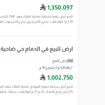
ريال سعودي
1,350,097
7200885248
ارض للبيع في الدمام حي ضاحية
ارض للبيع
525.00 م²
شارع 15 م
ريال سعودي
1,002,750
بطول 21 م غربا