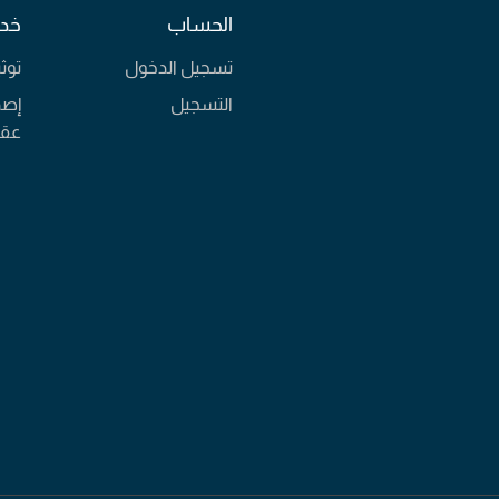
الحساب
خدم
تسجيل الدخول
توث
التسجيل
إصد
عقا