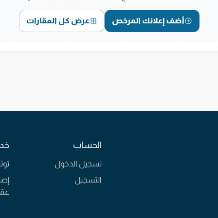
أضف إعلانك المرخص
عرض كل العقارات
الحساب
خدم
تسجيل الدخول
توث
التسجيل
إصد
عقا