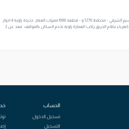
بسم الله الرحمن الرحيمللايجار عمارة في الرياض حي النسيم الشرقي - مخطط 1270 و - قطعه 1000مميزات العقار جديدة زاوية 4 ادوار
مصعد 7 شقق كبيرة جاهزة لتقسيم 14 شقة 8 عدادات كهرباء نظام الحريق راكب العمارة زاوية تخدم السكان بالمواقف تبعد عن 2
محطات حافلات الرياض 20 م فقط 28 غرف 13 مطبخ 20 حمام سخانات راكبة قرب العمـارة مـن : طريق خريص العام و طريق الدائري
الثانيو مستشفى الحرس الوطني و كلية الملك فهد و جامعة الملك سعود الصحية المساحة 506 مالشارع 30 م 15 مالواجهه شرقي
طبخ 1 حمام الايجــار : 350000العمارة فاضية جاهزه لسكن او الاستثمار صفتي مباشر مع المالك زياد قبلان الحبيب
0551144244ترخيص اعلان 7100277757الحارس موجود من الساعة 9 صباح إلى الساعة 9 المساءلدينا عروض عمائر للإيجار و للبيعنس
الحساب
خدم
تسجيل الدخول
توث
التسجيل
إصد