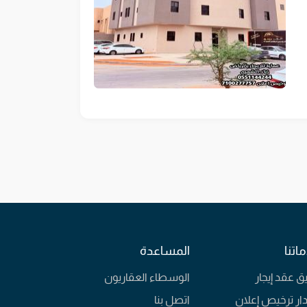
جنوبيمواصفات الشقق7 شقق اساس مكونه من :4 غرف 2 مطابخ 3 حمامات جاهزه لتقسم إلى 14 شقة7 شقق 2 غرف 1 مطبخ 2 حمام 7
تقبل
اتنا
المساعدة
يق عقد إيجار
الوسطاء العقاريون
ار ترخيص إعلان
اتصل بنا