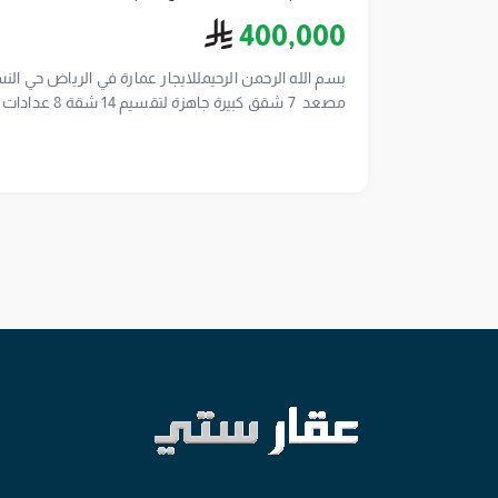
ريال سعودي
400,000
شقق 2 غرف 1 م
عروضكم بكل المدن