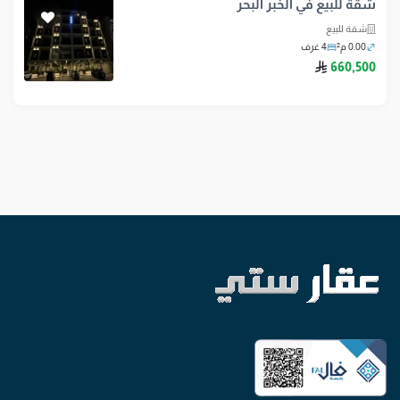
شقة للبيع في الخبر البحر
شقة للبيع
0.00 م²
4 غرف
ريال سعودي
660,500