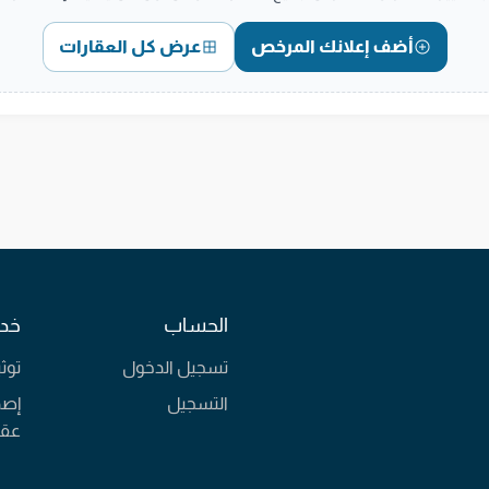
أضف إعلانك المرخص
عرض كل العقارات
الحساب
خدم
تسجيل الدخول
توث
التسجيل
إصد
عقا