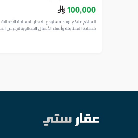
ريال سعودي
100,000
شارع كبيرمصرح ونضامي في منطقة الخمرة السروات ا
ترخيص 
. تختلف الأسعار حسب الموقع ونظافة المخطط او زيار
السروات مستودع مستودعات مستودعايجار مستودعللبي
ارضلوجستية مخزن مخزنللايجار مخزنللبيع صاحب الترخيص