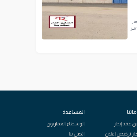
دنيمتوفر
شهادة المطابقة وأنهاء الأعمال المطلوبةلترخيص النشاط مضخة رش مخرج طوارئارضية صبة عازل حراريبوابات كبيرة كشافاتارتفاع 11متر
ب
لايجار
تودع للبيع 2500 متر مستودع للبيع 8000 متر
لعقارات
اتنا
المساعدة
يق عقد إيجار
الوسطاء العقاريون
ار ترخيص إعلان
اتصل بنا