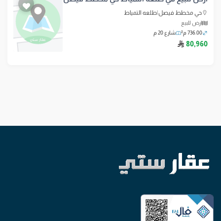
حي مخطط فيصل
|
طلعه التمياط
ارض للبيع
736.00 م²
شارع 20 م
ريال سعودي
80,960