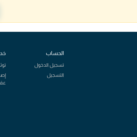
الحساب
خدم
تسجيل الدخول
توث
التسجيل
إصد
عقا